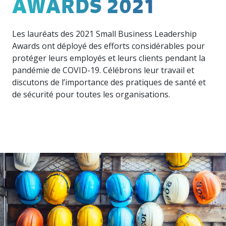
AWARDS 2021
hâte de
résultats
expérimentée,
dans la
offre une
vous
de nos
compétente
course,
belle
rencontrer.
récentes
et
l’innovation
occasion
Les lauréats des 2021 Small Business Leadership
enquêtes
diversifiée
est
de
auprès
est là
Awards ont déployé des efforts considérables pour
incontournable.
rencontrer
des
pour
protéger leurs employés et leurs clients pendant la
vos
manufacturiers.
vous
pandémie de COVID-19. Célébrons leur travail et
pairs, au
soutenir.
Québec
discutons de l’importance des pratiques de santé et
comme
de sécurité pour toutes les organisations.
partout
au
Événements
Nos
Canada.
partenaires
Participez
à nos
Nous
événements
travaillons
de
avec des
réseautage
entreprises
entre
vraiment
pairs
formidables.
pour
Jetez-y
mettre
un œil !
vos