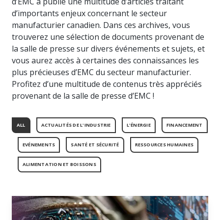
d’EMC a publié une multitude d’articles traitant
hâte de
résultats
expérimentée,
dans la
offre une
vous
d’importants enjeux concernant le secteur
de nos
compétente
course,
belle
rencontrer.
récentes
et
manufacturier canadien. Dans ces archives, vous
l’innovation
occasion
enquêtes
diversifiée
trouverez une sélection de documents provenant de
est
de
auprès
est là
la salle de presse sur divers événements et sujets, et
incontournable.
rencontrer
des
pour
vos
vous aurez accès à certaines des connaissances les
manufacturiers.
vous
pairs, au
plus précieuses d’EMC du secteur manufacturier.
soutenir.
Québec
Profitez d’une multitude de contenus très appréciés
comme
provenant de la salle de presse d’EMC !
partout
au
Événements
Nos
Canada.
partenaires
ALL
ACTUALITÉS DE L'INDUSTRIE
L'ÉNERGIE
FINANCEMENT
Participez
à nos
Nous
EVÉNEMENTS
SANTÉ ET SÉCURITÉ
RESSOURCES HUMAINES
événements
travaillons
de
avec des
ALIMENTATION ET BOISSONS
réseautage
entreprises
entre
vraiment
pairs
formidables.
pour
Jetez-y
mettre
un œil !
vos