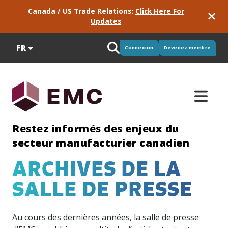
Canada / US Trade Relations:
Click Here For
Updates
FR
Connexion
Devenez membre
Restez informés des enjeux du
secteur manufacturier canadien
ARCHIVES DE LA
RS & DE
Consortiums
Pouls
Rencontrez
Notre
SALLE DE PRESSE
de
EMC
équipe
Pour
Le
l’industrie
EMC
développer
consortium
Bienvenue!
votre
québécois
Nous
Consultez
Notre
Au cours des dernières années, la salle de presse
entreprise
d’EMC
avons
les
équipe
et rester
vous