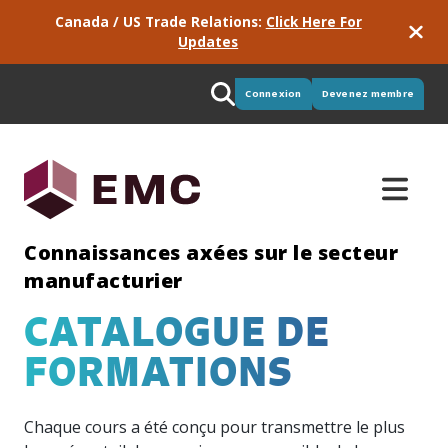
Canada / US Trade Relations:
Click Here For
Updates
Connexion
Devenez membre
Connaissances axées sur le secteur
manufacturier
CATALOGUE DE
RS & DE
Consortiums
Pouls
Rencontrez
Notre
FORMATIONS
de
EMC
équipe
Pour
Le
l’industrie
EMC
développer
consortium
Bienvenue!
votre
québécois
Nous
Consultez
Notre
Chaque cours a été conçu pour transmettre le plus
entreprise
d’EMC
avons
les
équipe
et rester
vous