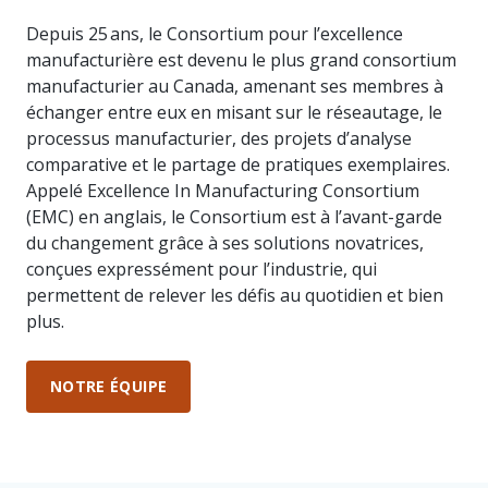
hâte de
résultats
expérimentée,
dans la
offre une
vous
de nos
compétente
Depuis 25 ans, le Consortium pour l’excellence
course,
belle
rencontrer.
récentes
et
manufacturière est devenu le plus grand consortium
l’innovation
occasion
enquêtes
diversifiée
manufacturier au Canada, amenant ses membres à
est
de
auprès
est là
incontournable.
rencontrer
échanger entre eux en misant sur le réseautage, le
des
pour
vos
processus manufacturier, des projets d’analyse
manufacturiers.
vous
pairs, au
soutenir.
comparative et le partage de pratiques exemplaires.
Québec
Appelé Excellence In Manufacturing Consortium
comme
(EMC) en anglais, le Consortium est à l’avant-garde
partout
au
du changement grâce à ses solutions novatrices,
Événements
Nos
Canada.
conçues expressément pour l’industrie, qui
partenaires
Participez
permettent de relever les défis au quotidien et bien
à nos
Nous
plus.
événements
travaillons
de
avec des
réseautage
entreprises
NOTRE ÉQUIPE
entre
vraiment
pairs
formidables.
pour
Jetez-y
mettre
un œil !
vos