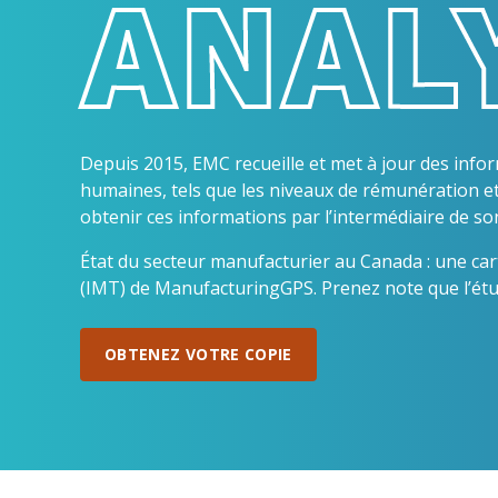
ANAL
Événements
Participez à nos événements de réseautage
entre pairs pour mettre vos connaissances à
profit.
Depuis 2015, EMC recueille et met à jour des info
humaines, tels que les niveaux de rémunération et
obtenir ces informations par l’intermédiaire de 
État du secteur manufacturier au Canada : une car
(IMT) de ManufacturingGPS. Prenez note que l’étu
OBTENEZ VOTRE COPIE