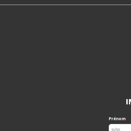
I
Prénom
*