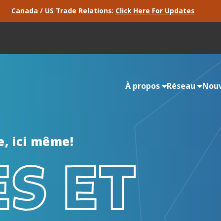
Canada / US Trade Relations:
Click Here For Updates
À propos
Réseau
Nouv
e, ici même!
S ET
Notre équipe EMC
Notre équipe expérimentée, compétente et
diversifiée est là pour vous soutenir.