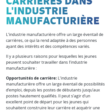
CARRIÈRES DANS
hâte de
résultats
expérimentée,
dans la
offre une
vous
L'INDUSTRIE
de nos
compétente
course,
belle
rencontrer.
récentes
et
l’innovation
occasion
MANUFACTURIÈRE
enquêtes
diversifiée
est
de
auprès
est là
incontournable.
rencontrer
des
pour
vos
manufacturiers.
vous
L’industrie manufacturière offre un large éventail de
pairs, au
soutenir.
Québec
carrières, ce qui la rend adaptée à des personnes
comme
ayant des intérêts et des compétences variés.
partout
au
Il y a plusieurs raisons pour lesquelles les jeunes
Événements
Nos
Canada.
peuvent souhaiter travailler dans l’industrie
partenaires
Participez
manufacturière :
à nos
Nous
événements
travaillons
Opportunités de carrière:
L’industrie
de
avec des
manufacturière offre un large éventail de possibilités
réseautage
entreprises
d’emploi, depuis les postes de débutants jusqu’aux
entre
vraiment
postes hautement qualifiés. Il peut s’agir d’un
pairs
formidables.
pour
excellent point de départ pour les jeunes qui
Jetez-y
mettre
un œil !
souhaitent construire leur carrière et acquérir une
vos