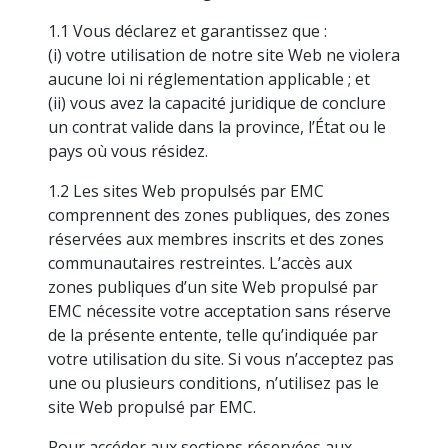
hâte de
résultats
expérimentée,
dans la
offre une
vous
de nos
compétente
1.1 Vous déclarez et garantissez que :
course,
belle
rencontrer.
récentes
et
(i) votre utilisation de notre site Web ne violera
l’innovation
occasion
enquêtes
diversifiée
aucune loi ni réglementation applicable ; et
est
de
auprès
est là
incontournable.
rencontrer
(ii) vous avez la capacité juridique de conclure
des
pour
vos
un contrat valide dans la province, l’État ou le
manufacturiers.
vous
pairs, au
soutenir.
pays où vous résidez.
Québec
comme
1.2 Les sites Web propulsés par EMC
partout
comprennent des zones publiques, des zones
au
Événements
Nos
réservées aux membres inscrits et des zones
Canada.
partenaires
communautaires restreintes. L’accès aux
Participez
zones publiques d’un site Web propulsé par
à nos
Nous
événements
EMC nécessite votre acceptation sans réserve
travaillons
de
avec des
de la présente entente, telle qu’indiquée par
réseautage
entreprises
votre utilisation du site. Si vous n’acceptez pas
entre
vraiment
une ou plusieurs conditions, n’utilisez pas le
pairs
formidables.
site Web propulsé par EMC.
pour
Jetez-y
mettre
un œil !
Pour accéder aux sections réservées aux
vos